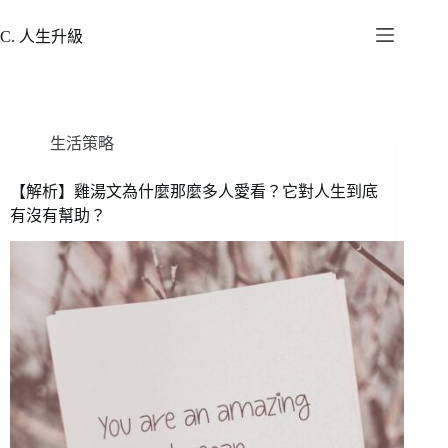
跳
至
C. 人生升級
主
要
內
容
生活策略
【解析】雞湯文為什麼那麼多人愛看？它對人生到底
有沒有幫助？