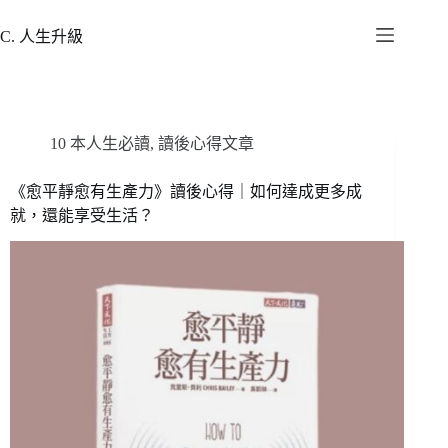
跳
至
C. 人生升級
主
要
內
容
10 本人生必讀
,
讀後心得文章
《愈平靜愈有生產力》讀後心得｜如何達成更多成
就，還能享受生活？