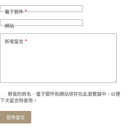
r
n
*
電子郵件
a
t
i
網站
v
e
*
新增留言
:
將我的姓名、電子郵件和網站保存在此瀏覽器中，以便
下次留言時使用。
發佈留言