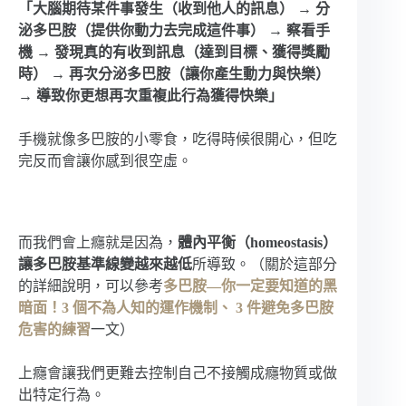
「大腦期待某件事發生（收到他人的訊息） → 分
泌多巴胺（提供你動力去完成這件事） → 察看手
機 → 發現真的有收到訊息（達到目標、獲得獎勵
時） → 再次分泌多巴胺（讓你產生動力與快樂）
→ 導致你更想再次重複此行為獲得快樂」
手機就像多巴胺的小零食，吃得時候很開心，但吃
完反而會讓你感到很空虛。
而我們會上癮就是因為，
體內平衡（homeostasis）
讓多巴胺基準線變越來越低
所導致。（關於這部分
的詳細說明，可以參考
多巴胺—你一定要知道的黑
暗面！3 個不為人知的運作機制、 3 件避免多巴胺
危害的練習
一文）
上癮會讓我們更難去控制自己不接觸成癮物質或做
出特定行為。