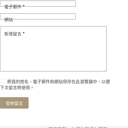
n
*
電子郵件
a
t
i
網站
v
e
*
新增留言
:
將我的姓名、電子郵件和網站保存在此瀏覽器中，以便
下次留言時使用。
發佈留言