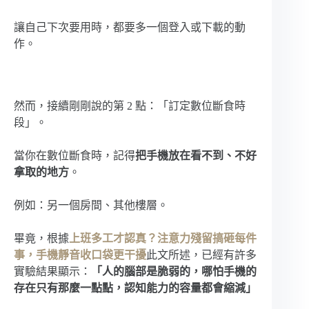
讓自己下次要用時，都要多一個登入或下載的動
作。
然而，接續剛剛說的第 2 點：「訂定數位斷食時
段」。
當你在數位斷食時，記得
把手機放在看不到、不好
拿取的地方
。
例如：另一個房間、其他樓層。
畢竟，根據
上班多工才認真？注意力殘留搞砸每件
事，手機靜音收口袋更干擾
此文所述，已經有許多
實驗結果顯示：
「人的腦部是脆弱的，哪怕手機的
存在只有那麼一點點，認知能力的容量都會縮減」