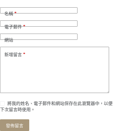
l
t
*
e
名稱
r
n
*
電子郵件
a
t
i
網站
v
e
*
新增留言
:
將我的姓名、電子郵件和網站保存在此瀏覽器中，以便
下次留言時使用。
發佈留言