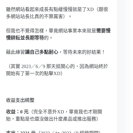
雖然網站看起來成長有點緩慢慢就是了XD（跟很
多網站站長比真的不算厲害）。
但我也不覺得怎樣，畢竟網站事業本來就是
需要慢
慢耕耘並長期等待
的。
藉此練習
讓自己多點耐心
，等待未來的好結果！
（其實 2023／6／9 那天挺開心的，因為網站終於
開始有了第一次的點擊XD）
收益支出統整
收益：0 元
（完全不意外XD，畢竟我也才剛開
始，重點是也還沒做出什麼產品或推出服務）