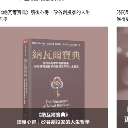
《納瓦爾寶典》讀後心得｜矽谷創投家的人生
時間
哲學
獲得