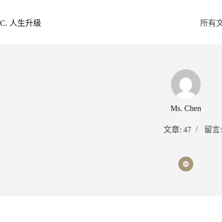
跳
至
C. 人生升級
所有
主
要
內
容
Ms. Chen
文章: 47
留言: