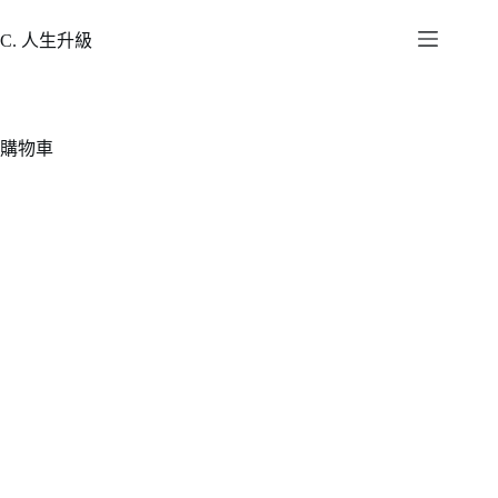
跳
至
C. 人生升級
主
要
內
容
購物車